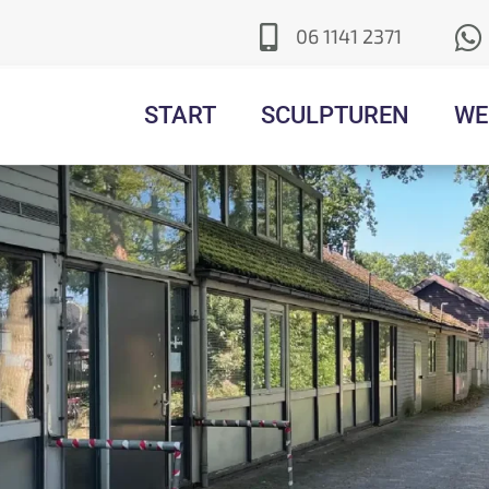


06 1141 2371
START
SCULPTUREN
WE