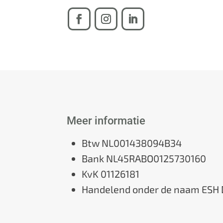
Meer informatie
Btw NL001438094B34
Bank NL45RABO0125730160
KvK 01126181
Handelend onder de naam ESH 