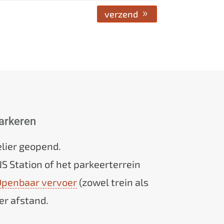
verzend
arkeren
elier geopend.
NS Station of het parkeerterrein
penbaar vervoer
(zowel trein als
er afstand.